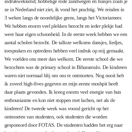
indrukwekkend; hobbelige rode zandwegen en huisjes zoals je
ze in Nederland niet ziet, ik vond het prachtig. We reisden in
3 weken langs de noordelijke grens, langs het Victoriameer.
We hebben enorm veel plekken bezocht en ieder plekje had
weer haar eigen schoonheid. In de eerste week hebben we een
aantal scholen bezocht. De talloze welkoms dansjes, liedjes,
toespraken en optredens hebben veel indruk op mij gemaakt.
We voelden ons meer dan welkom. De eerste school die we
bezochten was de primary school in Biharamulo. De kinderen
waren niet normaal blij om ons te ontmoeten. Nog nooit heb
ik zoveel high-fives gegeven en mijn eerste moshpit heeft
daar plaats gevonden. Ik kreeg enorm veel energie van hun
enthousiasme en kon niet stoppen met lachen, net als de
kinderen! De tweede week was vooral gericht op het
ontmoeten van studenten, ook studenten die worden
gesponsord door FOTAS. De studenten hadden het erg naar